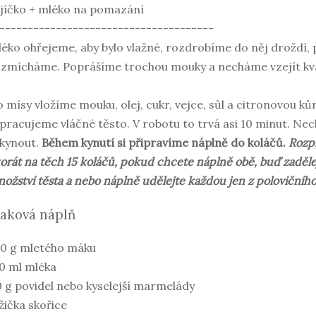
jíčko + mléko na pomazání
--------------------------------------
éko ohřejeme, aby bylo vlažné, rozdrobíme do něj droždí, 
zmícháme. Poprášíme trochou mouky a necháme vzejít kvás
 mísy vložíme mouku, olej, cukr, vejce, sůl a citronovou ků
pracujeme vláčné těsto. V robotu to trvá asi 10 minut. N
kynout.
Během kynutí si připravíme náplně do koláčů.
Rozpi
orát na těch 15 koláčů, pokud chcete náplně obě, buď zaděl
ožství těsta a nebo náplně udělejte každou jen z polovičníh
aková náplň
0 g mletého máku
0 ml mléka
 g povidel nebo kyselejší marmelády
lžička skořice