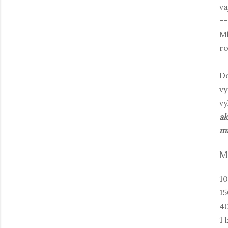
va
--
Ml
ro
Do
vy
vy
ak
mn
M
10
15
40
1 