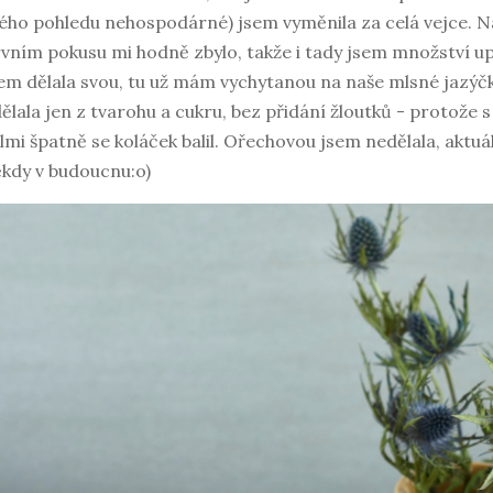
ho pohledu nehospodárné) jsem vyměnila za celá vejce. Ná
vním pokusu mi hodně zbylo, takže i tady jsem množství u
em dělala svou, tu už mám vychytanou na naše mlsné jazýčk
ělala jen z tvarohu a cukru, bez přidání žloutků - protože s
lmi špatně se koláček balil. Ořechovou jsem nedělala, aktu
kdy v budoucnu:o)