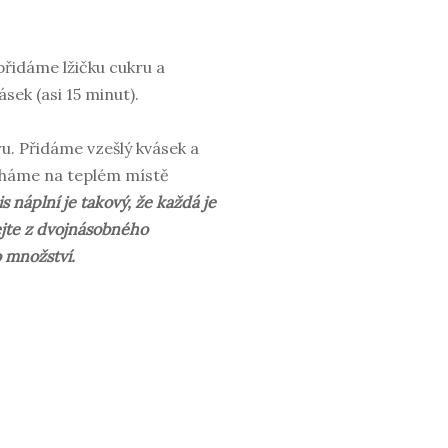
přidáme lžičku cukru a
ek (asi 15 minut).
ru. Přidáme vzešlý kvásek a
echáme na teplém místě
s náplní je takový, že každá je
ejte z dvojnásobného
o množství.