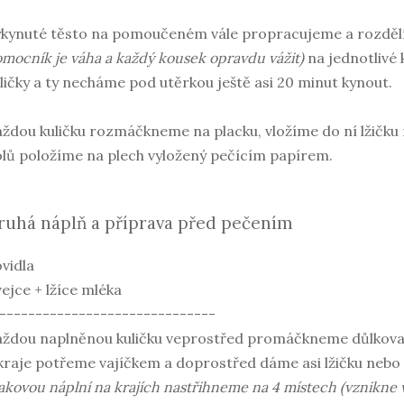
ykynuté těsto na pomoučeném vále propracujeme a rozdě
mocník je váha a každý kousek opravdu vážit)
na jednotlivé 
ličky a ty necháme pod utěrkou ještě asi 20 minut kynout.
ždou kuličku rozmáčkneme na placku, vložíme do ní lžičku
lů položíme na plech vyložený pečícím papírem.
ruhá náplň a příprava před pečením
vidla
vejce + lžíce mléka
------------------------------
ždou naplněnou kuličku veprostřed promáčkneme důlkova
raje potřeme vajíčkem a doprostřed dáme asi lžičku nebo 
kovou náplní na krajích nastřihneme na 4 místech (vznikne v