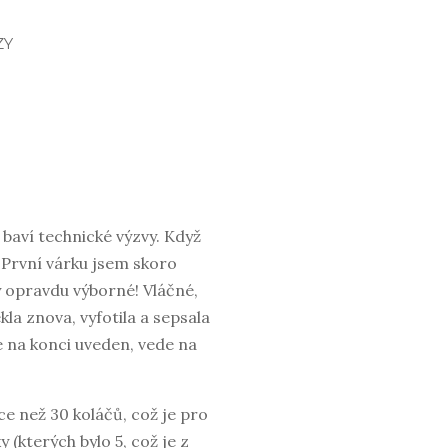
ZY
baví technické výzvy. Když
 První várku jsem skoro
ly opravdu výborné! Vláčné,
la znova, vyfotila a sepsala
 na konci uveden, vede na
ce než 30 koláčů, což je pro
 (kterých bylo 5, což je z