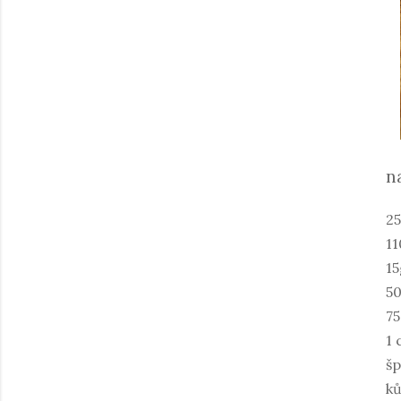
n
25
11
15
50
75
1 
šp
ků