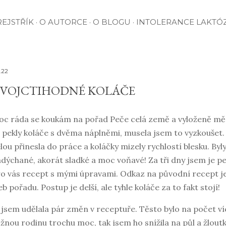
EJSTŘÍK
O AUTORCE
O BLOGU
INTOLERANCE LAKTÓ
.22
VOJCTIHODNÉ KOLÁČE
c ráda se koukám na pořad Peče celá země a vyloženě mě 
 pekly koláče s dvěma náplněmi, musela jsem to vyzkoušet.
lou přinesla do práce a koláčky mizely rychlostí blesku. By
dýchané, akorát sladké a moc voňavé! Za tři dny jsem je pek
o vás recept s mými úpravami. Odkaz na původní recept je
b pořadu. Postup je delší, ale tyhle koláče za to fakt stojí!
 jsem udělala pár změn v receptuře. Těsto bylo na počet ví
žnou rodinu trochu moc, tak jsem ho snížila na půl a žloutky