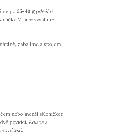
líme po
35-40 g
(ideální
koláčky. V ruce vyválíme
 náplně, zabalíme a spojem
čem nebo menší skleničkou.
dvě povidel.
Koláče s
ětrníček).