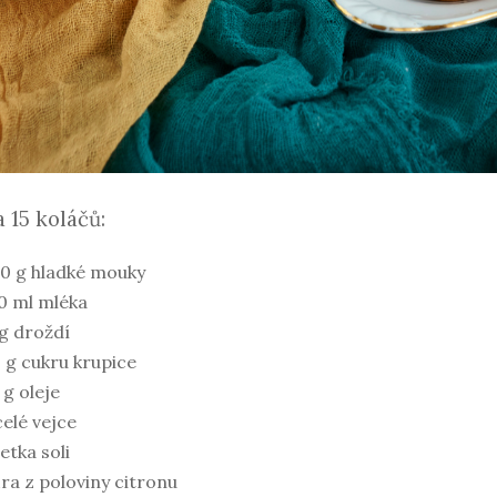
a 15 koláčů:
0 g hladké mouky
0 ml mléka
g droždí
 g cukru krupice
 g oleje
celé vejce
etka soli
ra z poloviny citronu