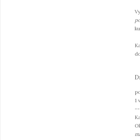
V
po
ku
Ka
do
D
po
1 
--
Ka
Ok
ma