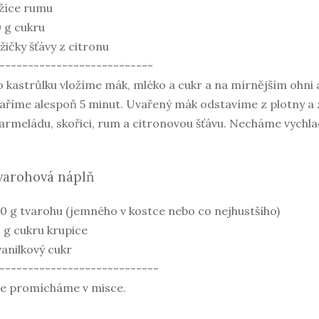
lžíce rumu
 g cukru
lžičky šťávy z citronu
---------------------------
 kastrůlku vložíme mák, mléko a cukr a na mírnějším ohni 
aříme alespoň 5 minut. Uvařený mák odstavíme z plotny a
rmeládu, skořici, rum a citronovou šťávu. Necháme vychla
varohová náplň
0 g tvarohu (jemného v kostce nebo co nejhustšího)
 g cukru krupice
vanilkový cukr
----------------------------
še promícháme v misce.