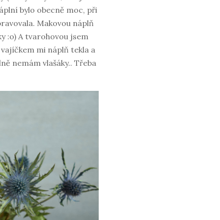
plní bylo obecně moc, při
pravovala. Makovou náplň
y :o) A tvarohovou jsem
 vajíčkem mi náplň tekla a
álně nemám vlašáky.. Třeba