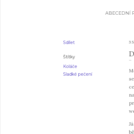
ABECEDNÍ R
Sdílet
3.5
D
Štítky
Koláče
Mo
Sladké pečení
se
ce
na
pr
we
Já
bě