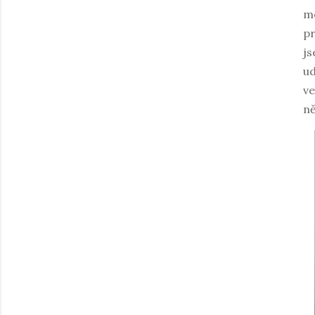
mé
pr
js
ud
ve
ně