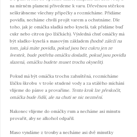
na mírném plameni přivedeme k varu. Dřevěnou stěrkou
seškrábneme všechny přípečky a rozmícháme. Přidáme
povidla, necháme chvíli projít varem a ochutnáme. Dle
toho, jak je omáčka sladká nebo kyselá, tak přidáme buď
cukr nebo citron (po lžičkách). Výsledná chuť omáčky má
být sladko-kyselá s masovým základem
(hodně záleží na
tom, jaká máte povidla, pokud jsou bez cukru jen ze
švestek, bude potřeba omáčku dosladit, pokud jsou povidla
slazená, omáčku budete muset trochu okyselit)
.
Pokud má být omáčka trochu zahuštěná, rozmícháme
lžičku škrobu v troše studené vody a za stálého míchání
vlijeme do pánve a provaříme.
Tento krok lze přeskočit,
omáčka bude řidší, ale na chuti se nic nezmění.
Nakonec vlijeme do omáčky rum a necháme asi minutu
provařit, aby se alkohol odpařil.
Maso vyndáme z trouby a necháme asi dvě minutky