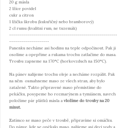
20 g másla
2 lžíce povidel
cukr a citron
1 lžička škrobu (kukuřičný nebo bramborový)
2 cl rumu (kvalitní rum, ne tuzemák)
------------------------------------------------------
--------------------
Panenku necháme asi hodinu na teple odpočinout. Pak ji
osolíme a opepříme a rukama trochu zatlačíme do masa.
Troubu zapneme na 170°C (horkovzduch na 150°C).
Na pánev nalijeme trochu oleje a necháme rozpálit. Pak
na něm osmahneme maso ze všech stran, aby bylo
zatažené. Takto připravené maso přemístíme do
pekáčku, posypeme ho rozmarýnem a tymiánem, navrch
položíme pár plátků másla a
vložíme do trouby na 20
minut.
Zatímco se maso peče v troubě, připravíme si omáčku.
Do pánve, kde se opékalo maso, nalijeme asi deci vody a