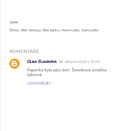
Sdílet
Štítky:
Bez laktózy
Bez lepku
Hlavní jídlo
Slaná jídla
KOMENTÁŘE
Olga Eliaskova
28. března 2020 v 13:20
Papenka byla jako dort. Švestková omáčka
vyborná.
ODPOVĚDĚT