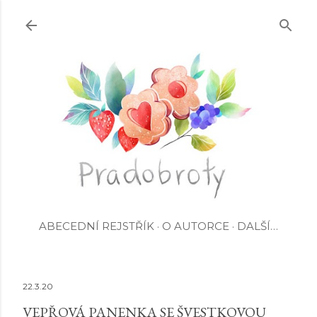
Přeskočit na hlavní obsah
ABECEDNÍ REJSTŘÍK
O AUTORCE
DALŠÍ…
22.3.20
VEPŘOVÁ PANENKA SE ŠVESTKOVOU