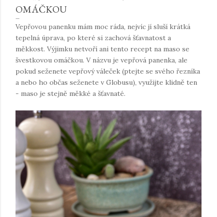
OMÁČKOU
Vepřovou panenku mám moc ráda, nejvíc jí sluší krátká
tepelná úprava, po které si zachová šťavnatost a
měkkost. Výjimku netvoří ani tento recept na maso se
švestkovou omáčkou. V názvu je vepřová panenka, ale
pokud seženete vepřový váleček (ptejte se svého řezníka
a nebo ho občas seženete v Globusu), využijte klidně ten
- maso je stejně měkké a šťavnaté.