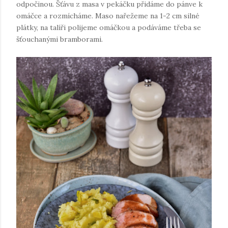
odpočinou. Šťávu z masa v pekáčku přidáme do pánve k
omáčce a rozmícháme. Maso nařežeme na 1-2 cm silné
plátky, na talíři polijeme omáčkou a podáváme třeba se
šťouchanými bramborami.