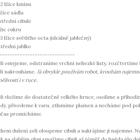
2 lžíce kmínu
lžíce sádla
střední cibule
lžic cukru
3 lžíce světlého octa (ideálně jablečný)
střední jablko
------------------------------
lí omyjeme, odstraníme vrchní nehezké listy, rozčtvrtíme 
lí nakrouháme.
Já obvykle používám robot, krouhám najemno, 
pělivosti i v ruce.
lí vložíme do dostatečně velkého hrnce, osolíme a přihodím
dy, přivedeme k varu, ztlumíme plamen a necháme pod pokli
bčas promícháme.
hem dušení zelí oloupeme cibuli a nakrájíme ji najemno. N
k na slabším ohni smažíme cibuli až téměř do hněda (do dob