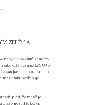
ZY
ÝM ZELÍM A
oc nebyla a na chuť jsem jim
 jako dítě nesnášela!). O to
 hrnce
jsem z chuti pomalu
é maso fakt potřebuje
u tady platí, že méně je
na maso nezvyklé koření,