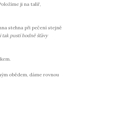
Položíme ji na talíř,
na stehna při pečení stejně
i tak pustí hodně šťávy
ekem.
staným obědem, dáme rovnou