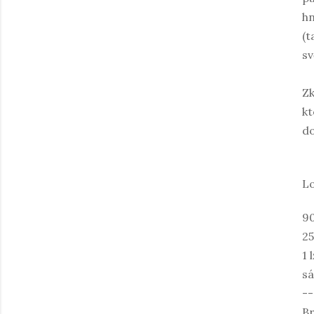
hn
(t
sv
Zk
kt
do
L
9
25
1 
sá
--
Br