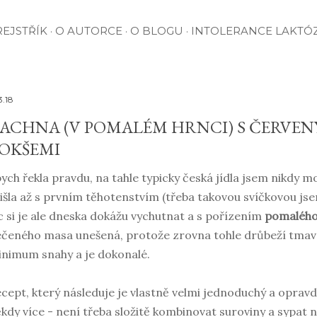
EJSTŘÍK
O AUTORCE
O BLOGU
INTOLERANCE LAKTÓ
3.18
ACHNA (V POMALÉM HRNCI) S ČERVEN
OKŠEMI
ych řekla pravdu, na tahle typicky česká jídla jsem nikdy m
išla až s prvním těhotenstvím (třeba takovou svíčkovou jsem
c si je ale dneska dokážu vychutnat a s pořízením
pomalého
čeného masa unešená, protože zrovna tohle drůbeží tmav
nimum snahy a je dokonalé.
cept, který následuje je vlastně velmi jednoduchý a opravd
kdy více - není třeba složitě kombinovat suroviny a sypat 