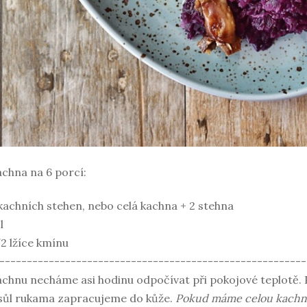
chna na 6 porcí:
kachních stehen, nebo celá kachna + 2 stehna
l
2 lžíce kmínu
--------------------------------------------------------
chnu necháme asi hodinu odpočívat při pokojové teplotě. 
sůl rukama zapracujeme do kůže.
Pokud máme celou kachnu, 