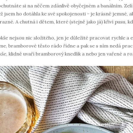
chutnáte si na něčem zdánlivě obyčejném a banálním. Zelí 
ž jsem ho dotáhla ke své spokojenosti - je krásně jemné, 
razné. A chutná i dětem, které (stejně jako já) křiví pusu, k
kše nejsou nic složitého, jen je důležité pracovat rychle a e
me, bramborové těsto rádo řídne a pak se s ním nedá prac
kše, klidně uvaří bramborový knedlík a nebo jen vařené a