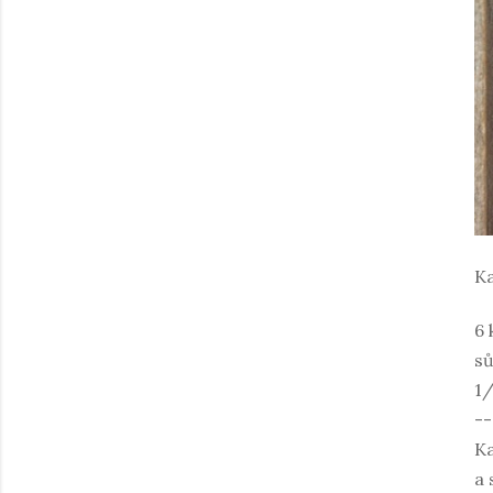
Ka
6 
sů
1/
--
Ka
a 