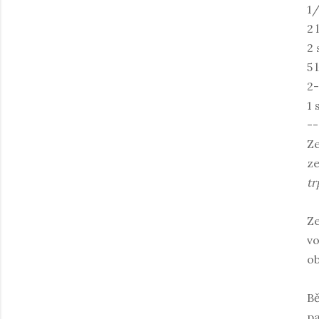
1/
2 
2 
5 
2-
1 
--
Ze
ze
tr
Ze
vo
o
Bě
pa