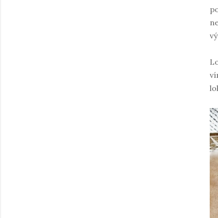
po
ne
vý
Lo
ví
lo