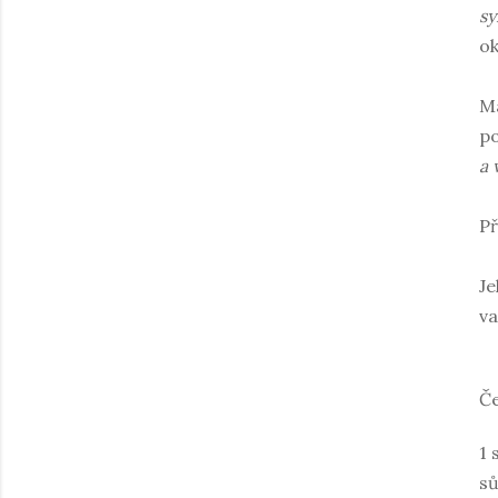
sy
ok
Ma
po
a 
Př
Je
va
Če
1 
sů