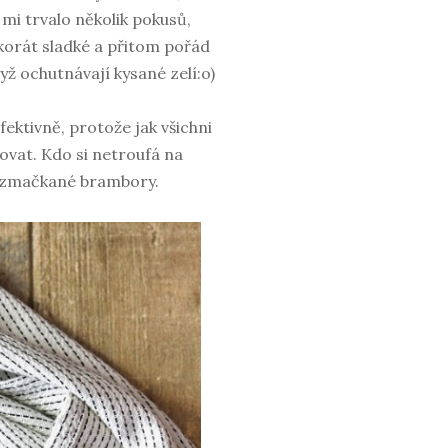
mi trvalo několik pokusů,
akorát sladké a přitom pořád
dyž ochutnávají kysané zelí:o)
fektivně, protože jak všichni
ovat. Kdo si netroufá na
 rozmačkané brambory.