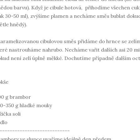
ědou barvu). Když je cibule hotová, přihodíme všechen cuk
ak 30-50 ml), zvýšíme plamen a necháme směs bublat dokud
ětle hnědý).
aramelizovanou cibulovou směs přidáme do hrnce se zelím,
eré nastrouháme nahrubo. Necháme vařit dalších asi 20 m
kud není zelí úplně měkké. Dochutíme případně dalším oct
okše
00 g brambor
0-350 g hladké mouky
lžička soli
dlo
----------------------------
ambory ve slupce uvaříme ideálně den předem.