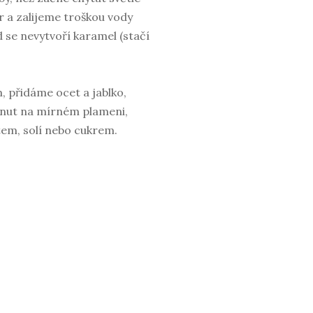
r a zalijeme troškou vody
 se nevytvoří karamel (stačí
 přidáme ocet a jablko,
inut na mírném plameni,
em, solí nebo cukrem.