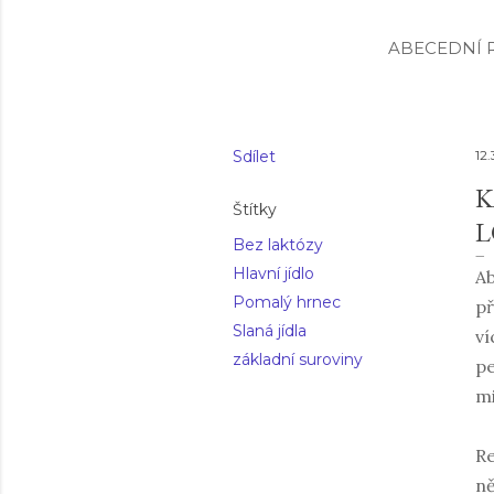
ABECEDNÍ R
Sdílet
12.
K
Štítky
L
Bez laktózy
Hlavní jídlo
Ab
Pomalý hrnec
př
Slaná jídla
ví
základní suroviny
pe
mi
Re
ně