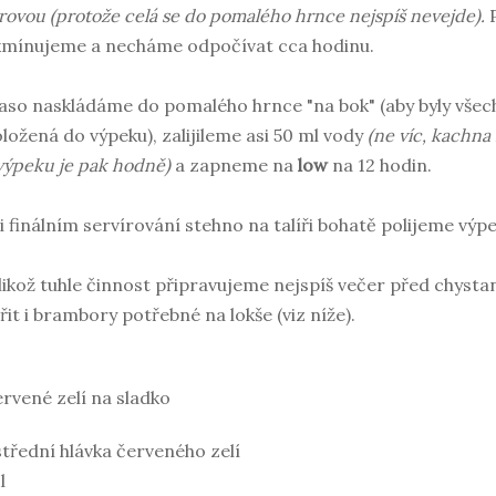
rovou (protože celá se do pomalého hrnce nejspíš nevejde).
mínujeme a necháme odpočívat cca hodinu.
so naskládáme do pomalého hrnce "na bok" (aby byly všech
ložená do výpeku), zalijileme asi 50 ml vody
(ne víc, kachna 
výpeku je pak hodně)
a zapneme na
low
na 12 hodin.
i finálním servírování stehno na talíři bohatě polijeme výp
likož tuhle činnost připravujeme nejspíš večer před chy
řit i brambory potřebné na lokše (viz níže).
rvené zelí na sladko
střední hlávka červeného zelí
l