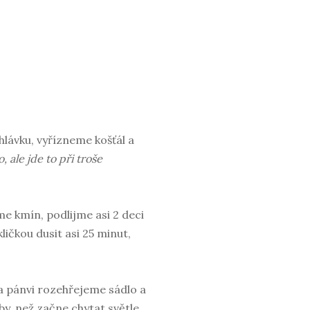
hlávku, vyřízneme košťál a
ale jde to při troše
e kmín, podlijme asi 2 deci
čkou dusit asi 25 minut,
a pánvi rozehřejeme sádlo a
y, než začne chytat světle