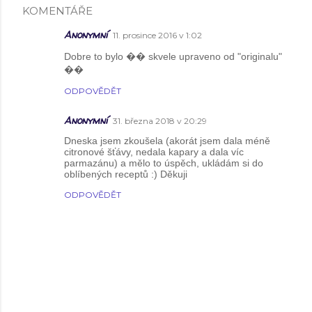
KOMENTÁŘE
Anonymní
11. prosince 2016 v 1:02
Dobre to bylo �� skvele upraveno od "originalu"
��
ODPOVĚDĚT
Anonymní
31. března 2018 v 20:29
Dneska jsem zkoušela (akorát jsem dala méně
citronové šťávy, nedala kapary a dala víc
parmazánu) a mělo to úspěch, ukládám si do
oblíbených receptů :) Děkuji
ODPOVĚDĚT