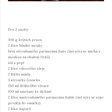
Pro 2 osoby:
300 g krůtích prsou
2 lžíce hladké mouky
hrst strouhaného parmazánu (tato část sýra se míchá s
moukou na obalení řízků)
sůl a pepř
2 lžíce olivového oleje
2 lžičky másla
3 stroužky česneku
150 ml drůbežího vývaru
100 ml smetany ke šlehání
2 lžíce nastrouhaného parmazánu (tahle část sýra se sype
později do omáčky)
2 lžíce kaparů