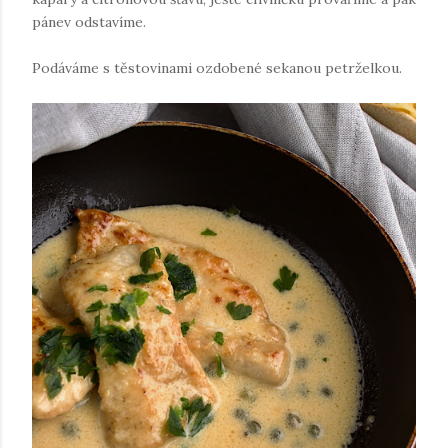
pánev odstavíme.
Podáváme s těstovinami ozdobené sekanou petrželkou.