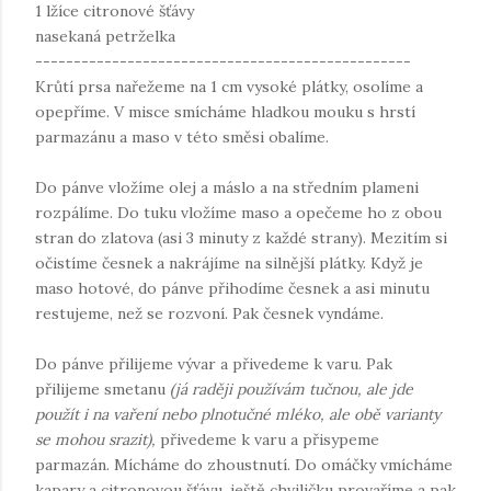
1 lžíce citronové šťávy
nasekaná petrželka
-------------------------------------------------
Krůtí prsa nařežeme na 1 cm vysoké plátky, osolíme a
opepříme. V misce smícháme hladkou mouku s hrstí
parmazánu a maso v této směsi obalíme.
Do pánve vložíme olej a máslo a na středním plameni
rozpálíme. Do tuku vložíme maso a opečeme ho z obou
stran do zlatova (asi 3 minuty z každé strany). Mezitím si
očistíme česnek a nakrájíme na silnější plátky. Když je
maso hotové, do pánve přihodíme česnek a asi minutu
restujeme, než se rozvoní. Pak česnek vyndáme.
Do pánve přilijeme vývar a přivedeme k varu. Pak
přilijeme smetanu
(já raději používám tučnou, ale jde
použít i na vaření nebo plnotučné mléko, ale obě varianty
se mohou srazit),
přivedeme k varu a přisypeme
parmazán. Mícháme do zhoustnutí. Do omáčky vmícháme
kapary a citronovou šťávu, ještě chviličku provaříme a pak