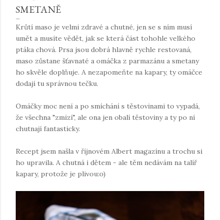
SMETANĚ
Krůtí maso je velmi zdravé a chutné, jen se s ním musí
umět a musíte vědět, jak se která část tohohle velkého
ptáka chová. Prsa jsou dobrá hlavně rychle restovaná,
maso zůstane šťavnaté a omáčka z parmazánu a smetany
ho skvěle doplňuje. A nezapomeňte na kapary, ty omáčce
dodají tu správnou tečku.
Omáčky moc není a po smíchání s těstovinami to vypadá,
že všechna "zmizí", ale ona jen obalí těstoviny a ty po ní
chutnají fantasticky.
Recept jsem našla v říjnovém Albert magazínu a trochu si
ho upravila. A chutná i dětem - ale těm nedávám na talíř
kapary, protože je plivou:o)