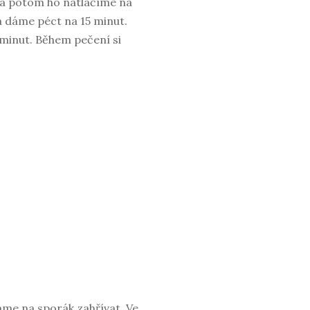
 a potom ho natlačíme na
a dáme péct na 15 minut.
 minut. Během pečení si
áme na sporák zahřívat. Ve