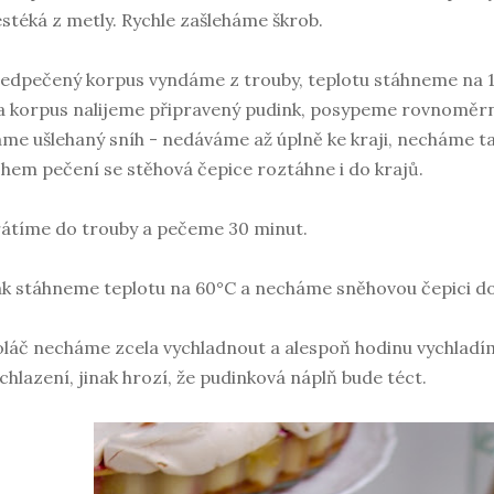
stéká z metly. Rychle zašleháme škrob.
edpečený korpus vyndáme z trouby, teplotu stáhneme na 1
 korpus nalijeme připravený pudink, posypeme rovnoměr
me ušlehaný sníh - nedáváme až úplně ke kraji, necháme t
hem pečení se stěhová čepice roztáhne i do krajů.
átíme do trouby a pečeme 30 minut.
k stáhneme teplotu na 60°C a necháme sněhovou čepici dos
láč necháme zcela vychladnout a alespoň hodinu vychladíme
chlazení, jinak hrozí, že pudinková náplň bude téct.