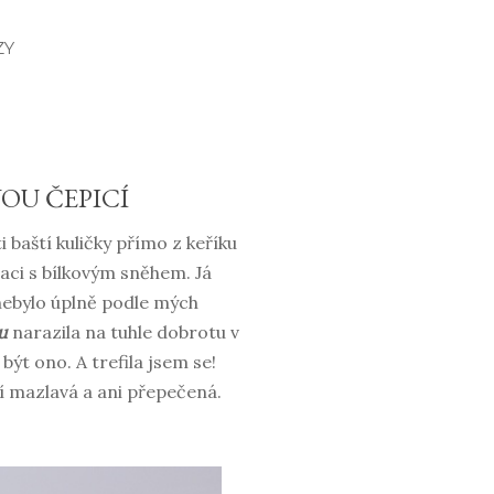
ZY
OU ČEPICÍ
 baští kuličky přímo z keříku
naci s bílkovým sněhem. Já
 nebylo úplně podle mých
u
narazila na tuhle dobrotu v
být ono. A trefila jsem se!
ní mazlavá a ani přepečená.