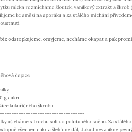
ytku mléka rozmícháme žloutek, vanilkový extrakt a škrob (
ilijeme ke směsi na sporáku a za stálého míchání přivedeme
oustnutí.
bíz odstopkujeme, omyjeme, necháme okapat a pak prom
ěhová čepice
bílky
0 g cukru
lžíce kukuřičného škrobu
------------------------------------
lky ušleháme s trochu soli do polotuhého sněhu. Za stáléh
stupně všechen cukr a šleháme dál, dokud nevznikne pevný s