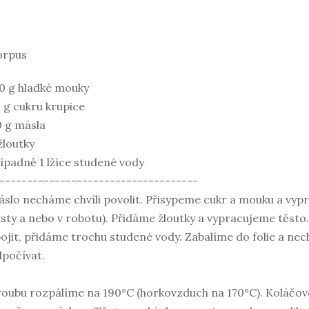
orpus
0 g hladké mouky
 g cukru krupice
 g másla
žloutky
ípadně 1 lžíce studené vody
------------------------------------
slo necháme chvíli povolit. Přisypeme cukr a mouku a vyp
sty a nebo v robotu). Přidáme žloutky a vypracujeme těsto
ojit, přidáme trochu studené vody. Zabalíme do folie a nec
počívat.
oubu rozpálíme na 190°C (horkovzduch na 170°C). Koláčo