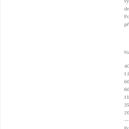
vy
dn
Po
př
N
40
1 
60
60
1 
35
20
--
Po