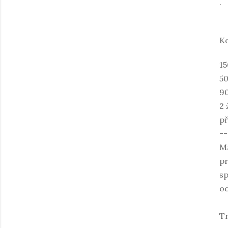
.
K
15
50
90
2 
př
--
Má
pr
sp
od
Tr