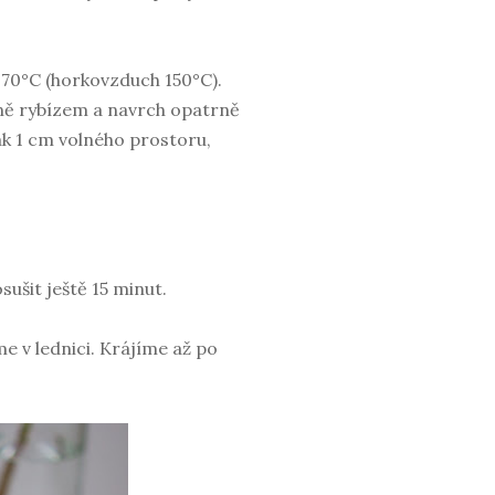
70°C (horkovzduch 150°C).
ně rybízem a navrch opatrně
ak 1 cm volného prostoru,
ušit ještě 15 minut.
 v lednici. Krájíme až po