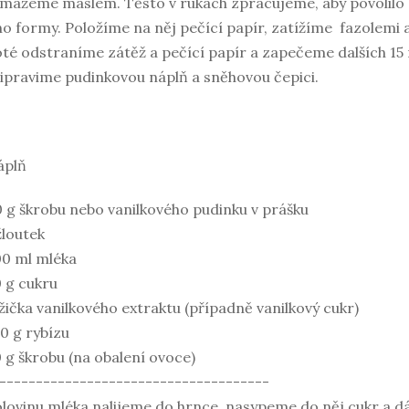
mažeme máslem. Těsto v rukách zpracujeme, aby povolilo
o formy. Položíme na něj pečící papír, zatížíme fazolemi 
té odstraníme zátěž a pečící papír a zapečeme dalších 15
ipravime pudinkovou náplň a sněhovou čepici.
áplň
 g škrobu nebo vanilkového pudinku v prášku
žloutek
0 ml mléka
 g cukru
lžička vanilkového extraktu (případně vanilkový cukr)
0 g rybízu
 g škrobu (na obalení ovoce)
-------------------------------------
lovinu mléka nalijeme do hrnce, nasypeme do něj cukr a d