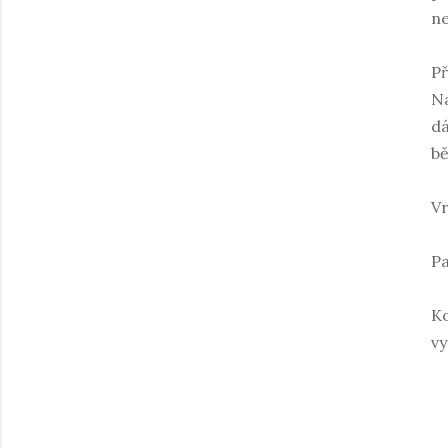
ne
Př
Na
dá
bě
Vr
Pa
Ko
vy