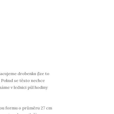
racujeme drobenku (lze to
. Pokud se těsto nechce
háme v lednici půl hodiny
vou formu o průměru 27 cm