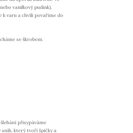
nebo vanilkový pudink).
 k varu a chvíli povaříme do
ícháme se škrobem.
o šlehání přisypáváme
níh, který tvoří špičky a