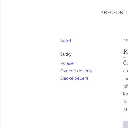
ABECEDNÍ R
Sdílet
11.
R
Štítky
Če
Koláče
a 
Ovocné dezerty
js
Sladké pečení
př
ko
Ko
Má