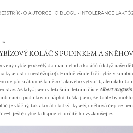
EJSTŘÍK
O AUTORCE
O BLOGU
INTOLERANCE LAKTÓ
8.16
YBÍZOVÝ KOLÁČ S PUDINKEM A SNĚHOV
rvený rybíz je skvělý do marmelád a koláčů (i když naše děti
na kyselost si nestěžují:o)). Hodně všude frčí rybíz v kombi
em se párkrát snažila něco takového vytvořit, ale nikdo to
edstav. Až když jsem v letošním letním čísle
Albert magazín
mbinaci s pudinkovou náplní, tušila jsem, že tohle by mohlo 
láč je vláčný, tak akorát sladký i kyselý, sněhová čepice ne
te-li ještě rybíz k dispozici, určitě ho vyzkoušejte.