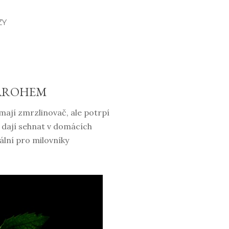
ZY
VAROHEM
mají zmrzlinovač, ale potrpí
 dají sehnat v domácích
ální pro milovníky