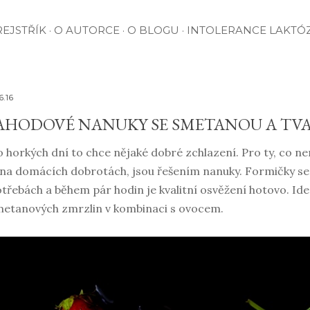
EJSTŘÍK
O AUTORCE
O BLOGU
INTOLERANCE LAKTÓ
6.16
AHODOVÉ NANUKY SE SMETANOU A T
 horkých dní to chce nějaké dobré zchlazení. Pro ty, co ne
 na domácích dobrotách, jsou řešením nanuky. Formičky se
třebách a během pár hodin je kvalitní osvěžení hotovo. Ide
etanových zmrzlin v kombinaci s ovocem.