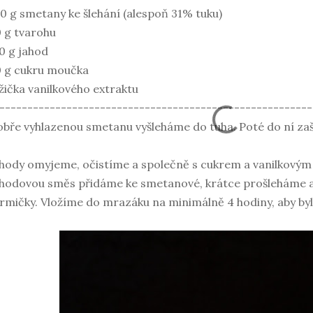
0 g smetany ke šlehání (alespoň 31% tuku)
 g tvarohu
0 g jahod
 g cukru moučka
lžička vanilkového extraktu
--------------------------------------------------------
bře vyhlazenou smetanu vyšleháme do tuha. Poté do ní za
hody omyjeme, očistíme a společně s cukrem a vanilkovým
hodovou směs přidáme ke smetanové, krátce prošleháme 
rmičky. Vložíme do mrazáku na minimálně 4 hodiny, aby byl