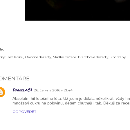
let
tky:
Bez lepku
Ovocné dezerty
Sladké pečení
Tvarohové dezerty
Zmrzliny
OMENTÁŘE
Daniela81
26. června 2016 v 21:44
Absolutní hit letošního léta. Už jsem je dělala několikrát, vždy 
množství cukru na polovinu, dětem chutnají i tak. Děkuji za rece
ODPOVĚDĚT