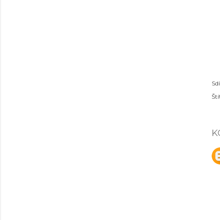
Sdí
Ští
K