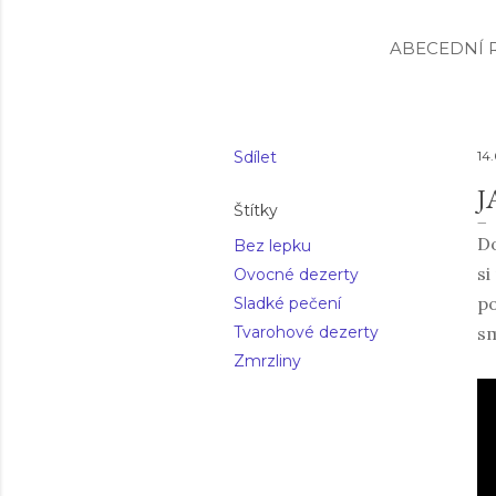
ABECEDNÍ R
Sdílet
14.
J
Štítky
Do
Bez lepku
si
Ovocné dezerty
po
Sladké pečení
Tvarohové dezerty
sm
Zmrzliny