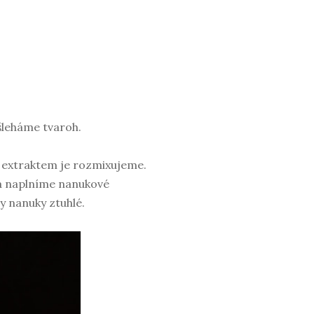
šleháme tvaroh.
 extraktem je rozmixujeme.
a naplníme nanukové
y nanuky ztuhlé.