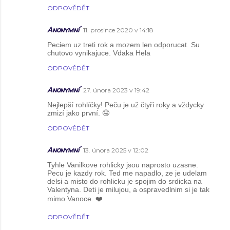
ODPOVĚDĚT
Anonymní
11. prosince 2020 v 14:18
Peciem uz treti rok a mozem len odporucat. Su
chutovo vynikajuce. Vdaka Hela
ODPOVĚDĚT
Anonymní
27. února 2023 v 19:42
Nejlepší rohlíčky! Peču je už čtyři roky a vždycky
zmizí jako první. 🤤
ODPOVĚDĚT
Anonymní
13. února 2025 v 12:02
Tyhle Vanilkove rohlicky jsou naprosto uzasne.
Pecu je kazdy rok. Ted me napadlo, ze je udelam
delsi a misto do rohlicku je spojim do srdicka na
Valentyna. Deti je milujou, a ospravedlnim si je tak
mimo Vanoce. ❤️
ODPOVĚDĚT