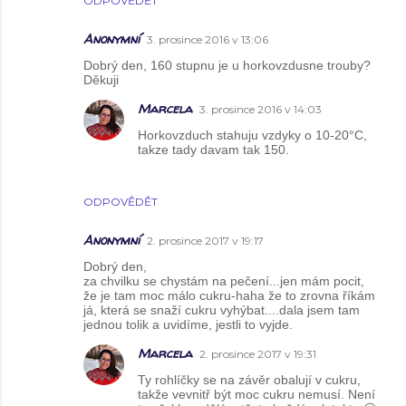
ODPOVĚDĚT
Anonymní
3. prosince 2016 v 13:06
Dobrý den, 160 stupnu je u horkovzdusne trouby?
Děkuji
Marcela
3. prosince 2016 v 14:03
Horkovzduch stahuju vzdyky o 10-20°C,
takze tady davam tak 150.
ODPOVĚDĚT
Anonymní
2. prosince 2017 v 19:17
Dobrý den,
za chvilku se chystám na pečení...jen mám pocit,
že je tam moc málo cukru-haha že to zrovna říkám
já, která se snaží cukru vyhýbat....dala jsem tam
jednou tolik a uvidíme, jestli to vyjde.
Marcela
2. prosince 2017 v 19:31
Ty rohlíčky se na závěr obalují v cukru,
takže vevnitř být moc cukru nemusí. Není