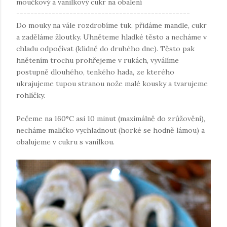
moučkový a vanilkový cukr na obalení
-------------------------------------------------
Do mouky na vále rozdrobíme tuk, přidáme mandle, cukr
a zaděláme žloutky. Uhněteme hladké těsto a necháme v
chladu odpočívat (klidně do druhého dne). Těsto pak
hnětením trochu prohřejeme v rukách, vyválíme
postupně dlouhého, tenkého hada, ze kterého
ukrajujeme tupou stranou nože malé kousky a tvarujeme
rohlíčky.
Pečeme na 160°C asi 10 minut (maximálně do zrůžovění),
necháme maličko vychladnout (horké se hodně lámou) a
obalujeme v cukru s vanilkou.