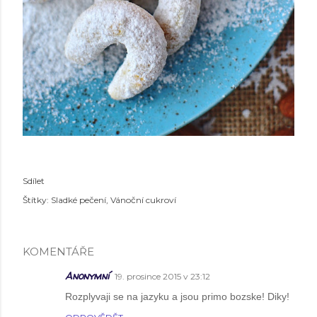
Sdílet
Štítky:
Sladké pečení
Vánoční cukroví
KOMENTÁŘE
Anonymní
19. prosince 2015 v 23:12
Rozplyvaji se na jazyku a jsou primo bozske! Diky!