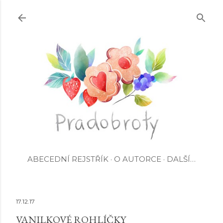
Přeskočit na hlavní obsah
ABECEDNÍ REJSTŘÍK
O AUTORCE
DALŠÍ…
17.12.17
VANILKOVÉ ROHLÍČKY