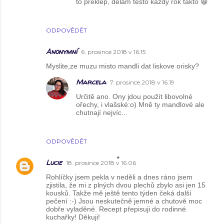
to překlep, dělám těsto každý rok takto 😀
ODPOVĚDĚT
Anonymní
6. prosince 2018 v 16:15
Myslite,ze muzu misto mandli dat liskove orisky?
Marcela
7. prosince 2018 v 16:19
Určitě ano. Ony jdou použít libovolné
ořechy, i vlašské:o) Mně ty mandlové ale
chutnají nejvíc...
ODPOVĚDĚT
Lucie
18. prosince 2018 v 16:06
Rohlíčky jsem pekla v neděli a dnes ráno jsem
zjistila, že mi z plných dvou plechů zbylo asi jen 15
kousků. Takže mě ještě tento týden čeká další
pečení :-) Jsou neskutečně jemné a chutově moc
dobře vyladěné. Recept přepisuji do rodinné
kuchařky! Děkuji!