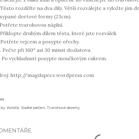
 Těsto rozdělte na dva díly. Větší rozválejte a vyložte jím
sypané dortové formy (23cm).
 Potřete tvarohovou náplní.
 Přiklopte druhým dílem těsta, které jste rozváleli.
 Potřete vejcem a posypte ořechy.
. Pečte při 160° asi 30 minut dozlatova.
. Po vychladnutí posypte moučkovým cukrem.
droj: http://magdapece.wordpress.com
let
tky:
Koláče
Sladké pečení
Tvarohové dezerty
OMENTÁŘE