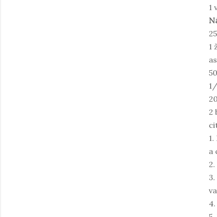
1 
N
2
1 
as
50
1/
2
2 
ci
1.
a 
2.
3.
va
4.
5.