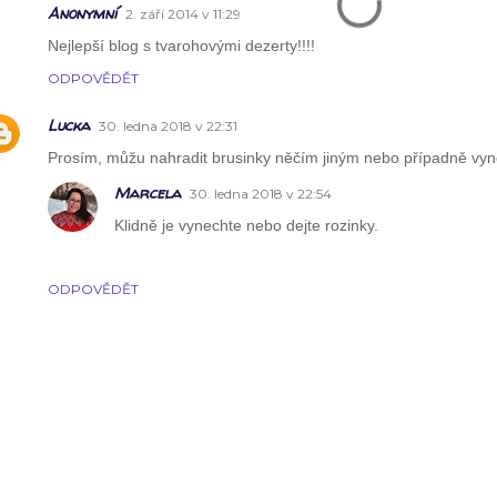
Anonymní
2. září 2014 v 11:29
Nejlepší blog s tvarohovými dezerty!!!!
ODPOVĚDĚT
Lucka
30. ledna 2018 v 22:31
Prosím, můžu nahradit brusinky něčím jiným nebo případně vyn
Marcela
30. ledna 2018 v 22:54
Klidně je vynechte nebo dejte rozinky.
ODPOVĚDĚT