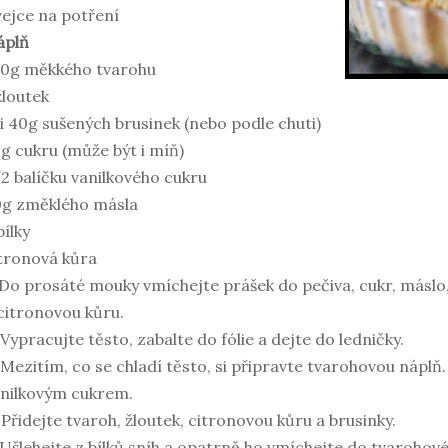
vejce na potření
áplň
50g měkkého tvarohu
žloutek
i 40g sušených brusinek (nebo podle chuti)
g cukru (může být i míň)
2 balíčku vanilkového cukru
0g změklého másla
bílky
tronová kůra
 Do prosáté mouky vmíchejte prášek do pečiva, cukr, máslo,
citronovou kůru.
 Vypracujte těsto, zabalte do fólie a dejte do ledničky.
 Mezitím, co se chladí těsto, si připravte tvarohovou náplň
nilkovým cukrem.
 Přidejte tvaroh, žloutek, citronovou kůru a brusinky.
 Ušlehejte z bílků sníh a opatrně ho vmíchejte do tvarohové