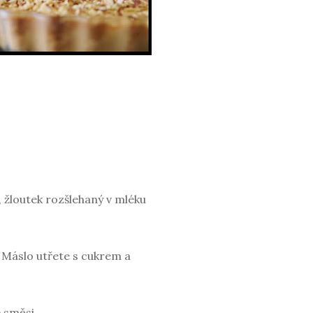
 žloutek rozšlehaný v mléku
. Máslo utřete s cukrem a
 směsi.