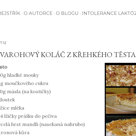
EJSTŘÍK
O AUTORCE
O BLOGU
INTOLERANCE LAKTÓ
7.12
VAROHOVÝ KOLÁČ Z KŘEHKÉHO TĚSTA
sto
0g hladké mouky
0g moučkového cukru
0g másla (na kostičky)
žloutek
lžíce mléka
4 lžičky prášku do pečiva
celá hrst mandlí (nasekaná nahrubo)
tronová kůra