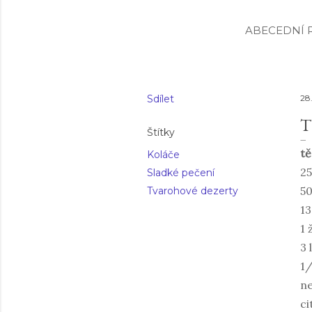
ABECEDNÍ R
Sdílet
28.
T
Štítky
tě
Koláče
25
Sladké pečení
5
Tvarohové dezerty
13
1 
3 
1/
ne
ci