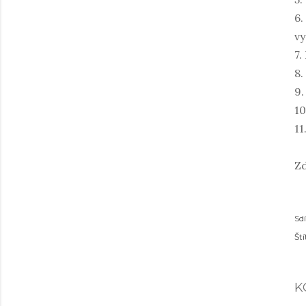
6.
vy
7.
8.
9.
10
11
Z
Sdí
Ští
K