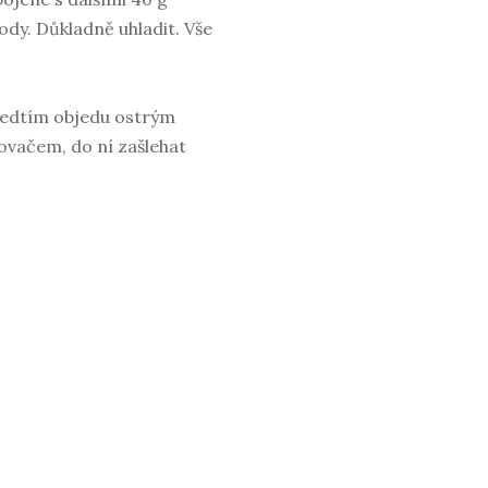
dy. Důkladně uhladit. Vše
ředtím objedu ostrým
ovačem, do ní zašlehat