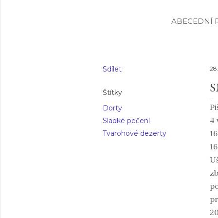
ABECEDNÍ R
Sdílet
28.
S
Štítky
Pi
Dorty
4 
Sladké pečení
16
Tvarohové dezerty
16
Uš
zb
po
pr
20