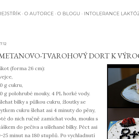
EJSTŘÍK
O AUTORCE
O BLOGU
INTOLERANCE LAKTÓ
7.12
METANOVO-TVAROHOVÝ DORT K VÝRO
škot (forma 26 cm):
vejce,
0 g cukru,
0 g polohrubé mouky, 4 PL horké vody.
lehat bílky s půlkou cukru, žloutky se
ytkem cukru šlehat asi 4 minuty do pěny,
té do nich ručně zamíchat vodu, mouku s
áškem do pečiva a ušlehané bílky. Péct asi
-25 minut na 180 stupňů. Po vychladnutí