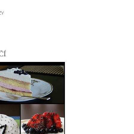
ZY
ČÍ