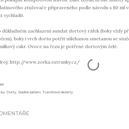
latinového ztužovače připraveného podle návodu s 80 ml vo
t vychladit.
 důkladném zachlazení sundat dortový ráfek (boky vždy p
žem), boky i vrch dortu potřít ušlehanou smetanou se stuž
nilkový cukr. Ovoce na řezu je potřené dortovým želé.
roj: http://www.zorka.estranky.cz/
let
tky:
Dorty
Sladké pečení
Tvarohové dezerty
OMENTÁŘE