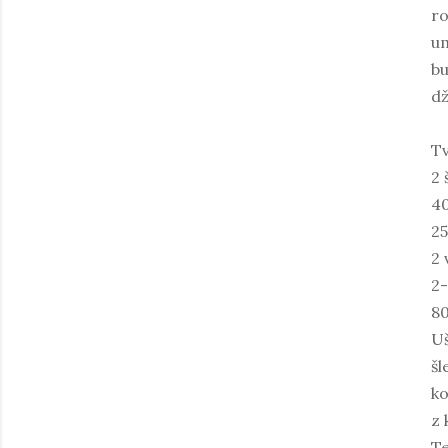
ro
um
bu
d
Tv
2 
40
25
2 
2-
80
Uš
šl
ko
z 
Te