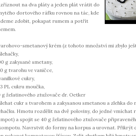
zříznout na dva pláty a jeden plát vrátit do
ytého dortového ráfku rovnou na tác, kde
deme zdobit, pokapat rumem a potřít
žemem.
arohovo-smetanový krém (z tohoto množství mi zbylo ješt
šlehačky,
0 g zakysané smetany,
0 g tvarohu ve vaničce,
vanilkové cukry,
3 PL cukru moučka,
 g želatinového ztužovače dr. Oetker
lehat cukr s tvarohem a zakysanou smetanou a zlehka do 
ehačku. Hmotu rozdělit na dvě poloviny, do jedné vmíchat 
mpot) a spojit se 40 g želatinového ztužovače připravenéh
kompotu. Navrstvit do formy na korpus a urovnat. Přikrýt
n pokapat kompotovou šťávou. Zalít zbytkem bílé hmoty sp