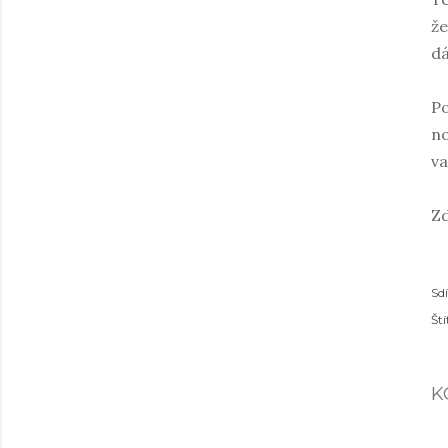
že
dá
Po
no
va
Zd
Sdí
Ští
K