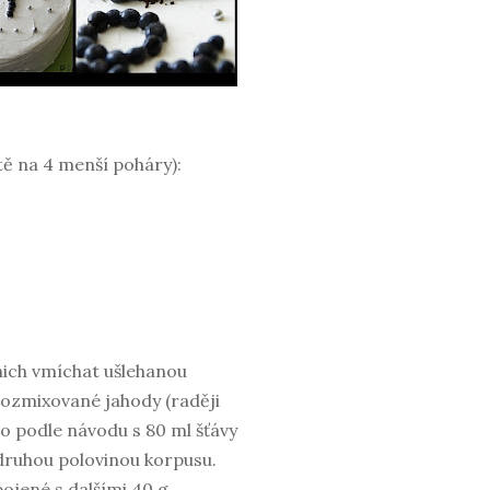
ě na 4 menší poháry):
nich vmíchat ušlehanou
rozmixované jahody (raději
o podle návodu s 80 ml šťávy
 druhou polovinou korpusu.
ojené s dalšími 40 g