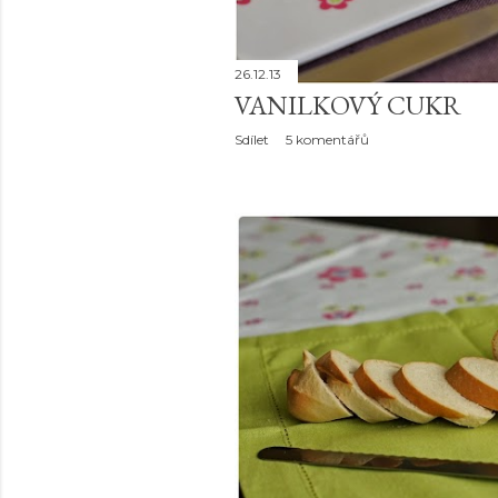
26.12.13
VANILKOVÝ CUKR
Sdílet
5 komentářů