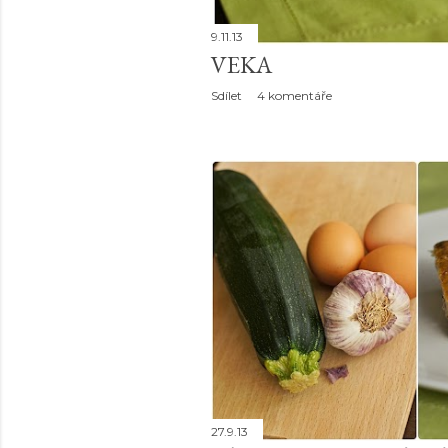
9.11.13
VEKA
Sdílet
4 komentáře
27.9.13