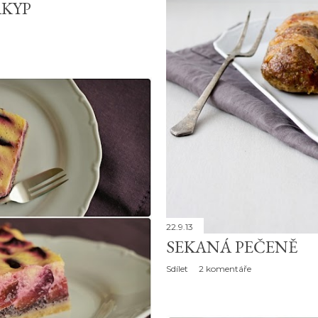
ÁKYP
22.9.13
SEKANÁ PEČENĚ
Sdílet
2 komentáře