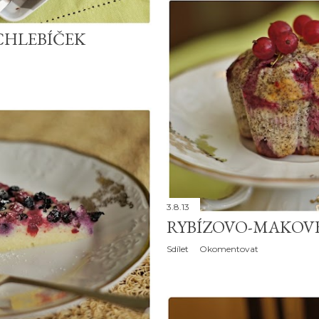
CHLEBÍČEK
3.8.13
RYBÍZOVO-MAKOV
Sdílet
Okomentovat