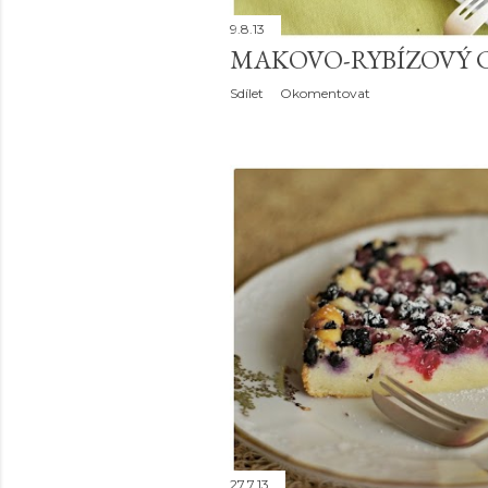
9.8.13
MAKOVO-RYBÍZOVÝ 
Sdílet
Okomentovat
27.7.13