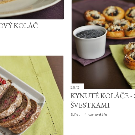
OVÝ KOLÁČ
5.9.13
KYNUTÉ KOLÁČE -
ŠVESTKAMI
Sdílet
4 komentáře