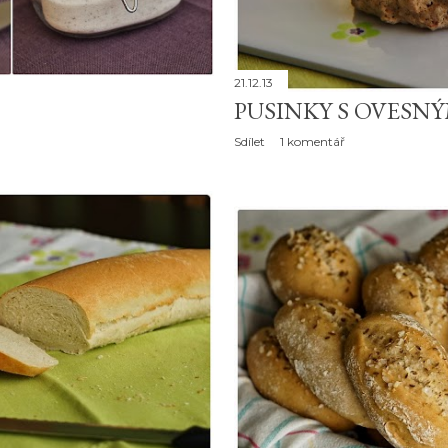
21.12.13
PUSINKY S OVESN
Sdílet
1 komentář