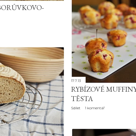
BORŮVKOVO-
17.7.13
RYBÍZOVÉ MUFFIN
TĚSTA
Sdílet
1 komentář